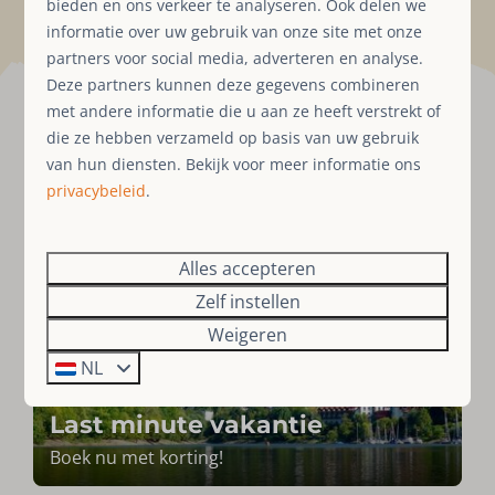
bieden en ons verkeer te analyseren. Ook delen we
informatie over uw gebruik van onze site met onze
partners voor social media, adverteren en analyse.
Deze partners kunnen deze gegevens combineren
met andere informatie die u aan ze heeft verstrekt of
die ze hebben verzameld op basis van uw gebruik
Uw perfecte bestemming,
van hun diensten. Bekijk voor meer informatie ons
het hele jaar door!
privacybeleid
.
Alles accepteren
Zelf instellen
Weigeren
NL
Last minute vakantie
Boek nu met korting!