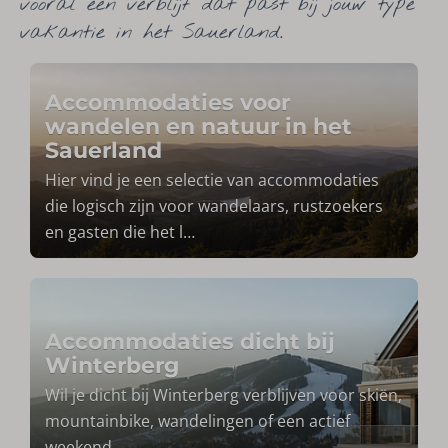
vooral een verblijf dat past bij jouw type
vakantie in het Sauerland.
Accommodaties voor
wandelen en natuur in het
Sauerland
Hier vind je een selectie van accommodaties
die logisch zijn voor wandelaars, rustzoekers
en gasten die het l
…
Accommodaties dicht bij
Winterberg
Wil je dicht bij Winterberg verblijven voor skiën,
mountainbike, wandelingen of een actief
weekend.