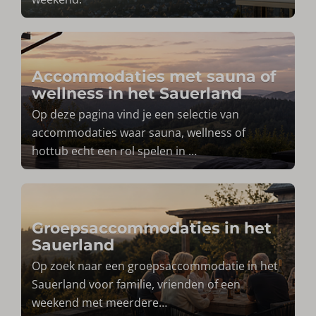
Accommodaties met sauna of
wellness in het Sauerland
Op deze pagina vind je een selectie van
accommodaties waar sauna, wellness of
hottub echt een rol spelen in
…
Groepsaccommodaties in het
Sauerland
Op zoek naar een groepsaccommodatie in het
Sauerland voor familie, vrienden of een
weekend met meerdere
…