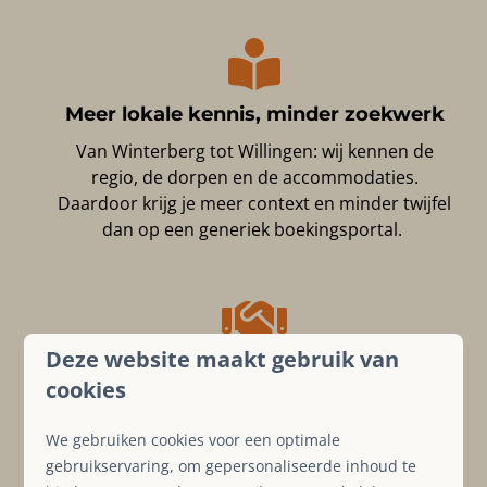
Meer lokale kennis, minder zoekwerk
Van Winterberg tot Willingen: wij kennen de
regio, de dorpen en de accommodaties.
Daardoor krijg je meer context en minder twijfel
dan op een generiek boekingsportal.
Deze website maakt gebruik van
Persoonlijk en duidelijk
cookies
Met 10+ jaar ervaring, persoonlijke service en
honderden reviews helpen we je sneller en
We gebruiken cookies voor een optimale
zekerder boeken.
gebruikservaring, om gepersonaliseerde inhoud te