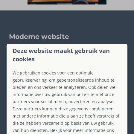
Moderne website
Als u uw vakantieaccommodatie onderbrengt bij
Deze website maakt gebruik van
SauerlandBookings wordt uw accommodatie op
cookies
onze moderne website getoond, waarbij we ons
richten op zowel Nederland als Duitsland.
We gebruiken cookies voor een optimale
gebruikservaring, om gepersonaliseerde inhoud te
bieden en ons verkeer te analyseren. Ook delen we
informatie over uw gebruik van onze site met onze
partners voor social media, adverteren en analyse.
Deze partners kunnen deze gegevens combineren
met andere informatie die u aan ze heeft verstrekt of
die ze hebben verzameld op basis van uw gebruik
van hun diensten. Bekijk voor meer informatie ons