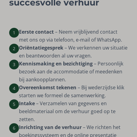
succesvolle verhuur
Eerste contact
– Neem vrijblijvend contact
1
met ons op via telefoon, e-mail of WhatsApp.
Oriëntatiegesprek
– We verkennen uw situatie
2
en beantwoorden al uw vragen.
Kennismaking en bezichtiging
– Persoonlijk
3
bezoek aan de accommodatie of meedenken
bij aankoopplannen.
Overeenkomst tekenen
– Bij wederzijdse klik
4
starten we formeel de samenwerking.
Intake
– Verzamelen van gegevens en
5
beeldmateriaal om de verhuur goed op te
zetten.
Inrichting van de verhuur
– We richten het
6
boekingssysteem en de online presentatie