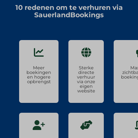
10 redenen om te verhuren via
SauerlandBookings
Meer
Sterke
Ma
boekingen
directe
zichtb
en hogere
verhuur
boekin
opbrengst
via onze
eigen
website