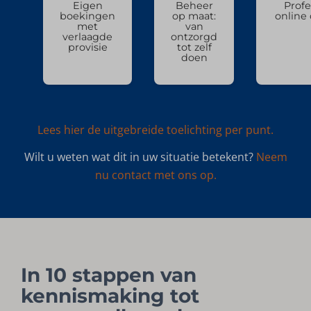
Eigen
Beheer
Profe
boekingen
op maat:
online
met
van
verlaagde
ontzorgd
provisie
tot zelf
doen
Lees hier de uitgebreide toelichting per punt.
Wilt u weten wat dit in uw situatie betekent?
Neem
nu contact met ons op.
In 10 stappen van
kennismaking tot