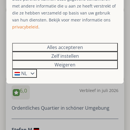
met andere informatie die u aan ze heeft verstrekt of
die ze hebben verzameld op basis van uw gebruik
van hun diensten. Bekijk voor meer informatie ons
9,0
Verbleef in juli 2026
privacybeleid
.
Fantastisch vakantiehuis
Alles accepteren
Zelf instellen
J_ S.
Weigeren
Verbleef bij SauerlandBookings in
Haus zur Mühle
NL
6,0
Verbleef in juli 2026
Ordentliches Quartier in schöner Umgebung
Stefan M.