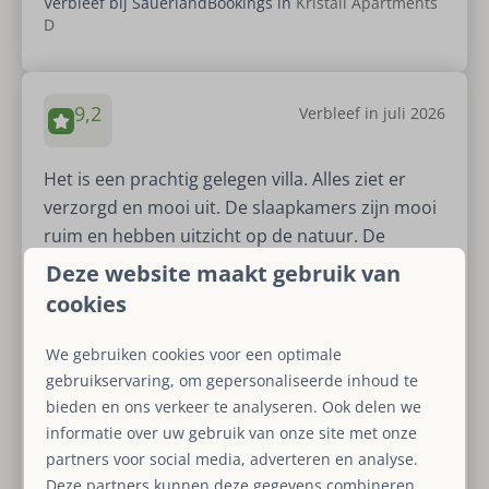
Verbleef bij SauerlandBookings in
Kristall Apartments
D
9,2
Verbleef in juli 2026
Het is een prachtig gelegen villa. Alles ziet er
verzorgd en mooi uit. De slaapkamers zijn mooi
ruim en hebben uitzicht op de natuur. De
eigenaren zijn vriendelijk en behulpzaam. Goed
Deze website maakt gebruik van
bereikbaar. De villa is prachtig gelegen in een
cookies
mooie rustige en natuurlijke omgeving. Er is veel
te zien en ontd...
Meer bekijken
We gebruiken cookies voor een optimale
gebruikservaring, om gepersonaliseerde inhoud te
bieden en ons verkeer te analyseren. Ook delen we
P.
informatie over uw gebruik van onze site met onze
Verbleef bij SauerlandBookings in
Vakantiehuis
partners voor social media, adverteren en analyse.
Löttmaringhausen
Deze partners kunnen deze gegevens combineren