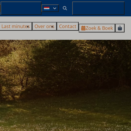
+49 29827 885 100
Mijn SauerlandBookings
Last minutes
Over ons
Contact
Zoek & Boek