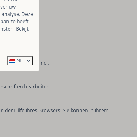
over uw
 analyse. Deze
aan ze heeft
nsten. Bekijk
NL
aben, unrichtig sind .
rschriften bearbeiten.
 der Hilfe Ihres Browsers. Sie können in Ihrem