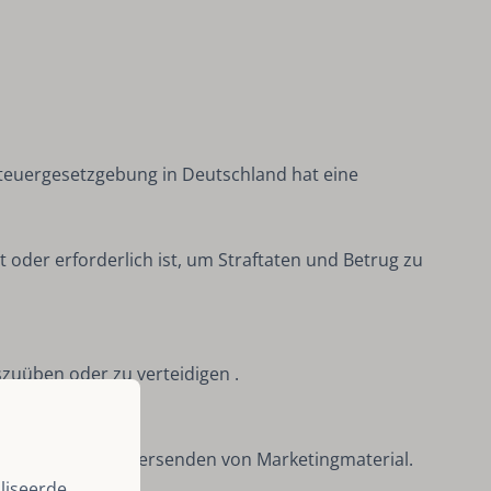
teuergesetzgebung in Deutschland hat eine
 oder erforderlich ist, um Straftaten und Betrug zu
szuüben oder zu verteidigen .
ebook) oder zum Versenden von Marketingmaterial.
liseerde