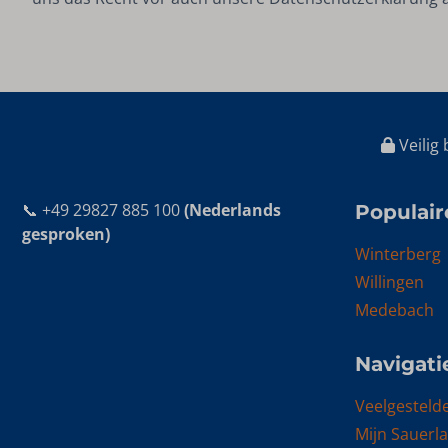
Veilig 
📞 +49 29827 885 100
(Nederlands
Populair
gesproken)
Winterberg
Willingen
Medebach
Navigati
Veelgesteld
Mijn Sauerl