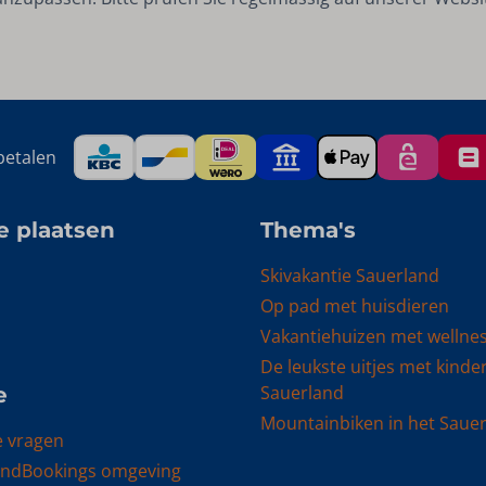
betalen
e plaatsen
Thema's
Skivakantie Sauerland
Op pad met huisdieren
Vakantiehuizen met wellne
De leukste uitjes met kinde
Sauerland
e
Mountainbiken in het Saue
e vragen
andBookings omgeving