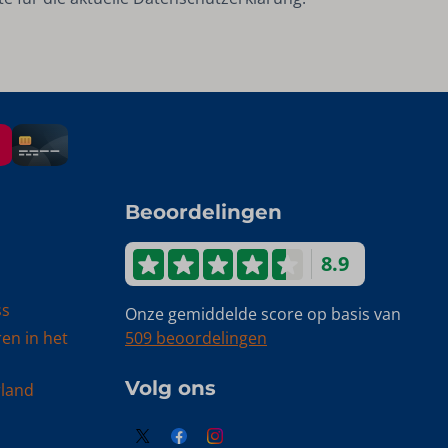
Beoordelingen
8.9
ss
Onze gemiddelde score op basis van
ren in het
509 beoordelingen
Volg ons
rland