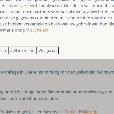
den en ons verkeer te analyseren. Ook delen we informatie 
 über Sie haben?
nze site met onze partners voor social media, adverteren en
en mit Ihren Daten durchzuführen:
en deze gegevens combineren met andere informatie die u 
ie ze hebben verzameld op basis van uw gebruik van hun die
ormatie ons
privacybeleid
.
tionen, die wir über Sie besitzen, einzusehen.
eren
Zelf instellen
Weigeren
er Meinung sind, dass die Informationen, die wir über Sie h
hre Anfrage in Übereinstimmung mit den geltenden Rechtsvo
 oder Löschung finden Sie unter allaboutcookies.org und in
d welche Sie ablehnen möchten.
Cookies umgeht, lesen Sie unsere
Cookie-Erklärung.