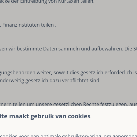
cke der Eintreibung von Kurtaxen teilen.
inanzinstituten teilen .
ssen wir bestimmte Daten sammeln und aufbewahren. Die S
gsbehörden weiter, soweit dies gesetzlich erforderlich ist
derweitig gesetzlich dazu verpflichtet sind.
artnern teilen um unsere gesetzlichen Rechte festzulegen, au
te maakt gebruik van cookies
ilen, wie zum Beispiel Werbepartnern (wie Google oder Fac
cookies voor een optimale gebruikservaring, om gepersona