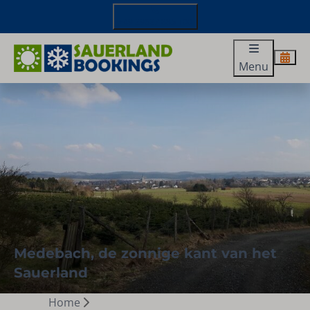
+49 29827 885 100
Menu
Medebach, de zonnige kant van het
Sauerland
Home