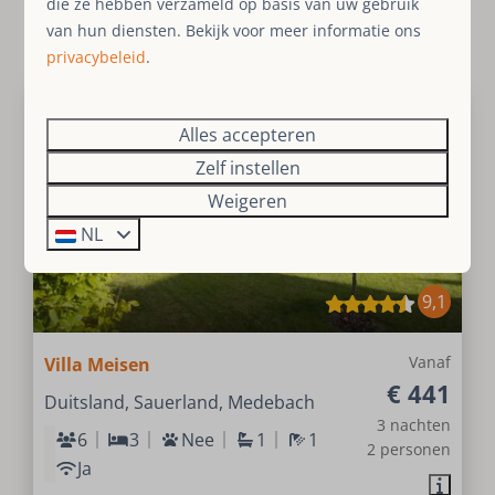
die ze hebben verzameld op basis van uw gebruik
Resultaten (3)
van hun diensten. Bekijk voor meer informatie ons
privacybeleid
.
Alles accepteren
Zelf instellen
Weigeren
NL
9,1
Vanaf
Villa Meisen
€ 441
Duitsland, Sauerland, Medebach
3 nachten
6
3
Nee
1
1
2 personen
Ja