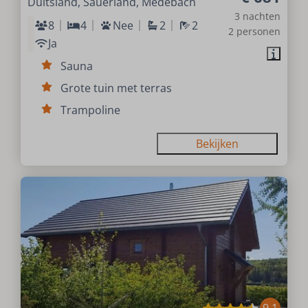
Duitsland, Sauerland, Medebach
3 nachten
8
4
Nee
2
2
2 personen
Ja
Sauna
Grote tuin met terras
Trampoline
Bekijken
9,1