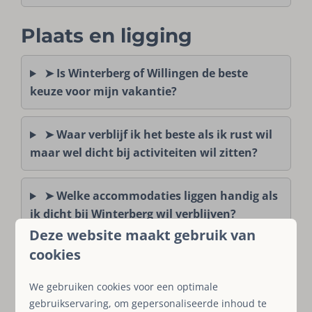
Plaats en ligging
➤ Is Winterberg of Willingen de beste
keuze voor mijn vakantie?
➤ Waar verblijf ik het beste als ik rust wil
maar wel dicht bij activiteiten wil zitten?
➤ Welke accommodaties liggen handig als
ik dicht bij Winterberg wil verblijven?
Deze website maakt gebruik van
cookies
Thema's en voorzieningen
We gebruiken cookies voor een optimale
➤ Welke vakantiehuizen zijn geschikt als
gebruikservaring, om gepersonaliseerde inhoud te