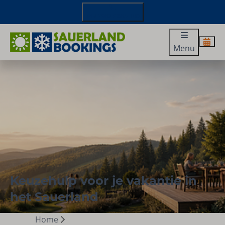
+49 29827 885 100
Menu
Keuzehulp voor je vakantie in
het Sauerland
Home