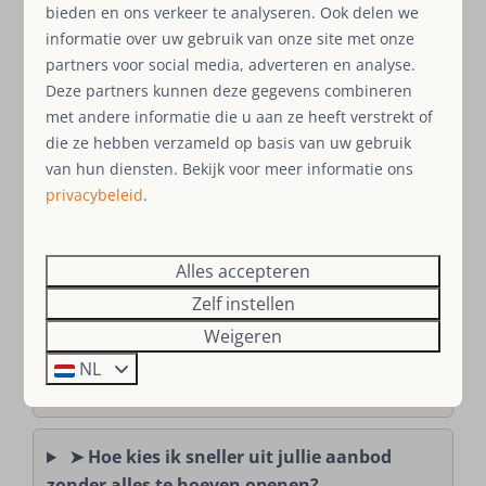
ik met hond reis?
bieden en ons verkeer te analyseren. Ook delen we
informatie over uw gebruik van onze site met onze
partners voor social media, adverteren en analyse.
➤ Welke accommodaties zijn sterk als ik
Deze partners kunnen deze gegevens combineren
sauna, wellness of hottub belangrijk vind?
met andere informatie die u aan ze heeft verstrekt of
die ze hebben verzameld op basis van uw gebruik
➤ Waar vind ik vakantiehuizen die goed
van hun diensten. Bekijk voor meer informatie ons
privacybeleid
.
passen bij wandelen en natuur?
Boeken via
Alles accepteren
SauerlandBookings
Zelf instellen
Weigeren
➤ Waarom boeken via SauerlandBookings
NL
in plaats van via een groot portal?
➤ Hoe kies ik sneller uit jullie aanbod
zonder alles te hoeven openen?