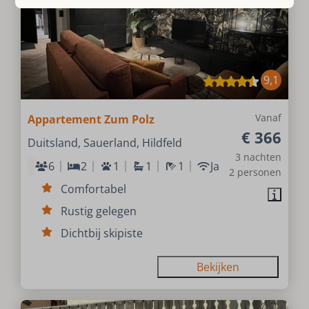
9,1
Vanaf
Appartement Zum Polz
€ 366
Duitsland, Sauerland, Hildfeld
3 nachten
6
2
1
1
1
Ja
2 personen
Comfortabel
Rustig gelegen
Dichtbij skipiste
Bekijken