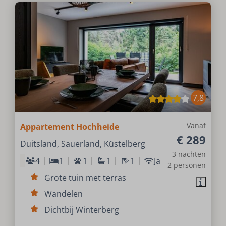
7,8
Vanaf
Appartement Hochheide
€ 289
Duitsland, Sauerland, Küstelberg
3 nachten
4
1
1
1
1
Ja
2 personen
Grote tuin met terras
Wandelen
Dichtbij Winterberg