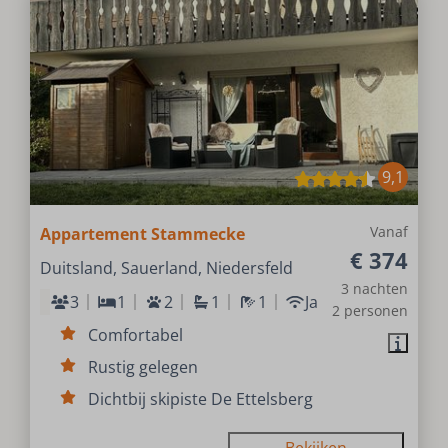
9,1
Vanaf
Appartement Stammecke
€ 374
Duitsland, Sauerland, Niedersfeld
3 nachten
3
1
2
1
1
Ja
2 personen
Comfortabel
Rustig gelegen
Dichtbij skipiste De Ettelsberg