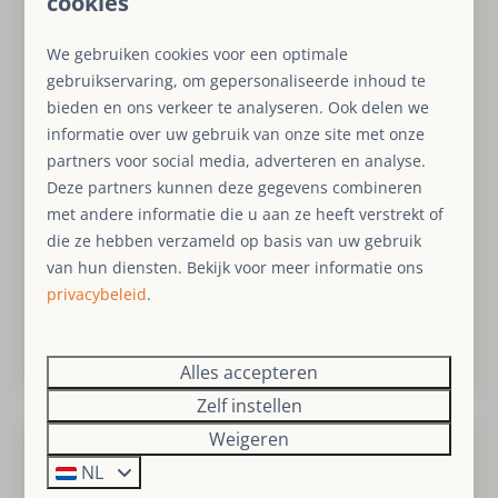
cookies
8,4
We gebruiken cookies voor een optimale
gebruikservaring, om gepersonaliseerde inhoud te
Vanaf
Residenz Züschen B
bieden en ons verkeer te analyseren. Ook delen we
€ 358
Duitsland, Sauerland, Züschen
informatie over uw gebruik van onze site met onze
3 nachten
partners voor social media, adverteren en analyse.
4
2
1
1
1
Ja
2 personen
Deze partners kunnen deze gegevens combineren
Ruim
met andere informatie die u aan ze heeft verstrekt of
Skiën
die ze hebben verzameld op basis van uw gebruik
van hun diensten. Bekijk voor meer informatie ons
Wandelen
privacybeleid
.
5 minuten van Winterberg
Bekijken
Alles accepteren
Zelf instellen
Weigeren
NL