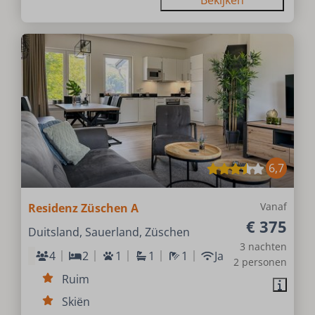
Bekijken
6,7
Vanaf
Residenz Züschen A
€ 375
Duitsland, Sauerland, Züschen
3 nachten
4
2
1
1
1
Ja
2 personen
Ruim
Skiën