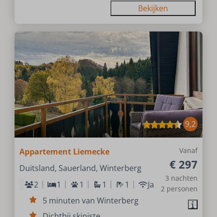
Bekijken
9,2
Vanaf
Appartement Liemecke
€ 297
Duitsland, Sauerland, Winterberg
3 nachten
2
1
1
1
1
Ja
2 personen
5 minuten van Winterberg
Dichtbij skipiste