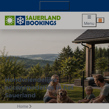
+49 29827 885 100
Menu
Hondvriendelijke
accommodaties in het
Sauerland
Home