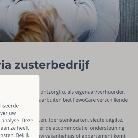
ia zusterbedrijf
accommodaties en ontzorgt u, als eigenaar/verhuurder.
gement en alles daarbuiten biet FewoCare verschillende
liseerde
over uw
ismeesterdiensten, toeristenkaarten, sleuteluitgifte,
 analyse. Deze
aan ze heeft
gen van gasten over de accommodatie, ondersteuning
nsten. Bekijk
bij het beheer van uw vakantiehuis of appartement komt