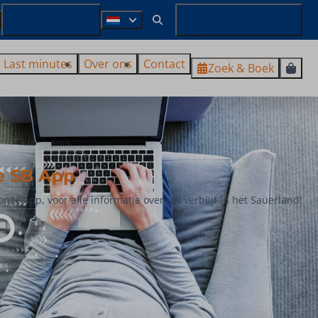
+49 29827 885 100
Mijn SauerlandBookings
Last minutes
Over ons
Contact
Zoek & Boek
e SB App
nze app, voor alle informatie over uw verblijf in het Sauerland!