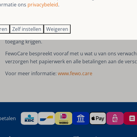
ormatie ons
privacybeleid
.
kijken.
Kern van het beheer is een geavanceerd web- en appsys
SauerlandBookings en de GreatStay App voor de gasten (
eren
Zelf instellen
Weigeren
doorgaven), waarin de beheerstaken worden gecoördineer
toegang krijgen.
FewoCare bespreekt vooraf met u wat u van ons verwacht
verzorgen het papierwerk en alle betalingen aan de vers
Voor meer informatie:
www.fewo.care
betalen