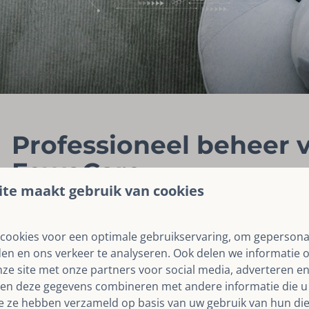
Professioneel beheer v
FewoCare
te maakt gebruik van cookies
FewoCare is gespecialiseerd in het beheer van vakantie
Van volledige ontzorging tot ondersteuning bij zelfmana
cookies voor een optimale gebruikservaring, om gepersona
diensten aan.
den en ons verkeer te analyseren. Ook delen we informatie 
FewoCare regelt voor u de schoonmaak, het bedlinnen, hu
nze site met onze partners voor social media, adverteren en
en deze gegevens combineren met andere informatie die u 
incidenteel en periodiek onderhoud, beantwoording vra
ie ze hebben verzameld op basis van uw gebruik van hun die
van zaken die u zelf wilt doen en alles wat er nog meer 