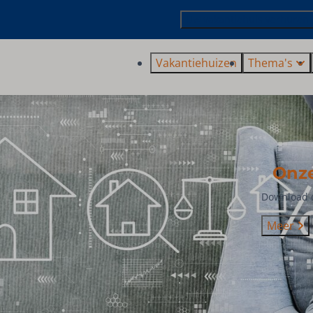
Uw vakantiehuis verhuren
Vakantiehuizen
Thema's
Onz
Download o
Meer