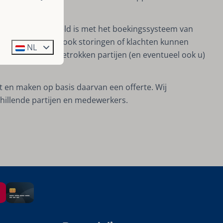
teem dat gekoppeld is met het boekingssysteem van
waarmee ze o.a. ook storingen of klachten kunnen
NL
d en waar de betrokken partijen (en eventueel ook u)
 en maken op basis daarvan een offerte. Wij
chillende partijen en medewerkers.