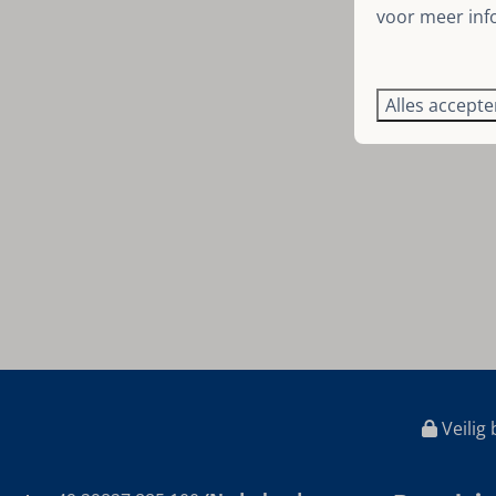
voor meer inf
Alles accept
Veilig 