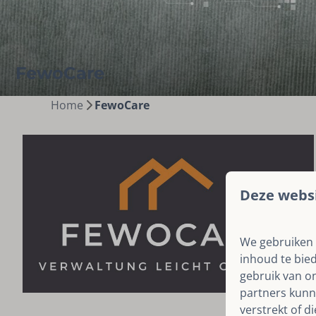
FewoCare
Home
FewoCare
Deze websi
We gebruiken 
inhoud te bie
gebruik van o
partners kunn
verstrekt of d