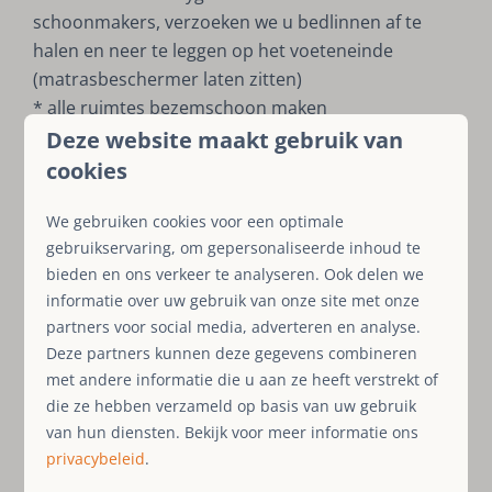
schoonmakers, verzoeken we u bedlinnen af te
halen en neer te leggen op het voeteneinde
(matrasbeschermer laten zitten)
* alle ruimtes bezemschoon maken
* alle verlichting, keukenapparatuur, TV, DVD en
Deze website maakt gebruik van
sauna uitschakelen
cookies
* alle ruimte- en radiatorthermostaten op
maximaal 1
We gebruiken cookies voor een optimale
gebruikservaring, om gepersonaliseerde inhoud te
* alle ramen dicht, de terrasdeur, de tuinkast en
bieden en ons verkeer te analyseren. Ook delen we
schuur op slot
informatie over uw gebruik van onze site met onze
De vertrektijd is uiterlijk 10:00 uur. Een verzoek
partners voor social media, adverteren en analyse.
voor later vertrek kunt u alleen tijdens uw verblijf
Deze partners kunnen deze gegevens combineren
indienen bij de beheerder. Goedkeuring is
met andere informatie die u aan ze heeft verstrekt of
die ze hebben verzameld op basis van uw gebruik
afhankelijk van de planning van de schoonmaak.
van hun diensten. Bekijk voor meer informatie ons
Indien het huis niet correct wordt achtergelaten
privacybeleid
.
en/of indien er meer tijd nodig is voor het