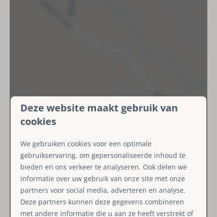
Schommel
Slaapkamer
Gezelschapsspellen
Tweepersoonsbed: 1
Tafeltennistafel
Trampoline
Badkamer
Toilet
Wastafel
Douche
Deze website maakt gebruik van
Toon kaart
Toilet
cookies
Toilet
We gebruiken cookies voor een optimale
Wastafel
gebruikservaring, om gepersonaliseerde inhoud te
bieden en ons verkeer te analyseren. Ook delen we
Eerste verdieping
informatie over uw gebruik van onze site met onze
partners voor social media, adverteren en analyse.
Badkamer
Deze partners kunnen deze gegevens combineren
Ligbad
met andere informatie die u aan ze heeft verstrekt of