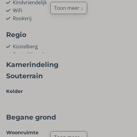
Kindvriendelijk
Toon meer ↓
WiFi
Rookvrij
Regio
Küstelberg
Regio Winterberg
Kamerindeling
Faciliteiten
Souterrain
Wasmachine
Wasdroger
Kelder
Schoonmaakmiddelen
Droogrek
Stofzuiger
Begane grond
Vaatwasser
Woonruimte