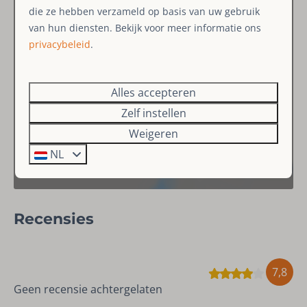
Toilet
die ze hebben verzameld op basis van uw gebruik
Wastafel
van hun diensten. Bekijk voor meer informatie ons
privacybeleid
.
Douche
Slaapkamer
Alles accepteren
Tweepersoonsbed: 1
Zelf instellen
Weigeren
Slaapkamer
NL
Tweepersoonsbed: 1
Slaapkamer
Recensies
Vouwbed: 1
Eénpersoonsbedden: 2
7,8
Slaapkamer
Geen recensie achtergelaten
Stapelbed: 1