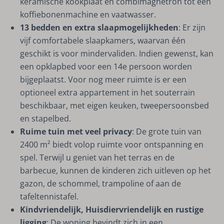
keramische kookplaat en combimagnetron tot een
koffiebonenmachine en vaatwasser.
13 bedden en extra slaapmogelijkheden
: Er zijn
vijf comfortabele slaapkamers, waarvan één
geschikt is voor mindervaliden. Indien gewenst, kan
een opklapbed voor een 14e persoon worden
bijgeplaatst. Voor nog meer ruimte is er een
optioneel extra appartement in het souterrain
beschikbaar, met eigen keuken, tweepersoonsbed
en stapelbed.
Ruime tuin met veel privacy
: De grote tuin van
2400 m² biedt volop ruimte voor ontspanning en
spel. Terwijl u geniet van het terras en de
barbecue, kunnen de kinderen zich uitleven op het
gazon, de schommel, trampoline of aan de
tafeltennistafel.
Kindvriendelijk, Huisdiervriendelijk en rustige
ligging
: De woning bevindt zich in een