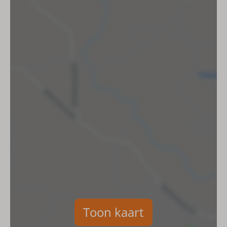
Woonruimte
Vloerverwarming
Zithoek
TV
Eethoek
Keuken
Koelkast
Diepvries
Oven
Vaatwasser
Waterkoker
Afzuigkap
Gasfornuis
Toon kaart
Kookgerei