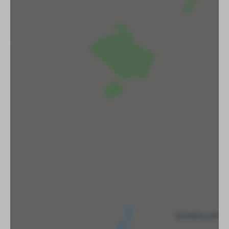
Koffiemachine met pads Senseo
Koffiefilterapparaat
Badkamer
Wastafel
Douche
Toilet
Ligbad
Föhn
Buiten
Tuin
Terrasmeubilair
Terras
Parkeerplaats: 4
Berging
Motorstalling