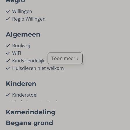
Regio
Willingen
Regio Willingen
Algemeen
Rookvrij
WiFi
Toon meer ↓
Kindvriendelijk
Huisdieren niet welkom
Kinderen
Kinderstoel
Kinder(camping)bed
Kamerindeling
Soort accommodatie
Begane grond
Blokhuis