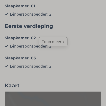
Slaapkamer 01
Toilet
Eénpersoonsbedden: 2
Wastafel
Eerste verdieping
Toilet
Slaapkamer 02
Faciliteiten
Toon meer ↓
Eénpersoonsbedden: 2
Vaatwasser
Droogrek
Slaapkamer 03
Schoonmaakmiddelen
Eénpersoonsbedden: 2
Stofzuiger
Wasmachine
Slaapkamer 04
Wasdroger
Kaart
Eénpersoonsbedden: 2
Ligging
Dichtbij skipiste (< 500 meter)