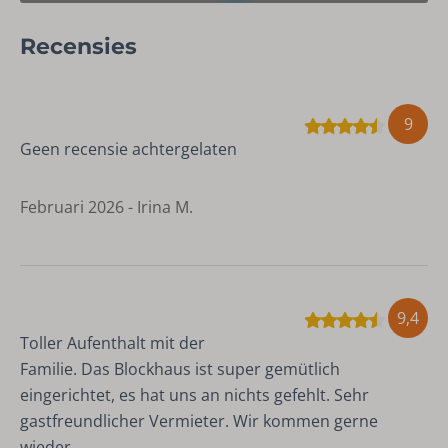
Omheinde tuin
Recensies
BBQ (houtskool)
Wellness
9
Sauna
Geen recensie achtergelaten
Veiligheid
Februari 2026 - Irina M.
Rookmelder
9,4
Toller Aufenthalt mit der
Familie. Das Blockhaus ist super gemütlich
eingerichtet, es hat uns an nichts gefehlt. Sehr
gastfreundlicher Vermieter. Wir kommen gerne
wieder.