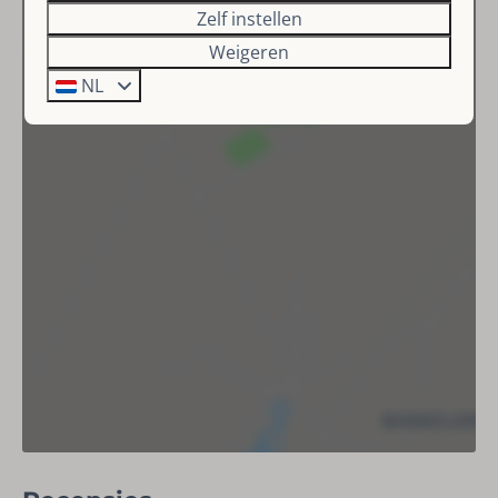
Zelf instellen
Terrasmeubilair
Weigeren
Terras
Grill
NL
Parkeerplaats: 2
Berging
BBQ (houtskool)
Veiligheid
Brandblusser
Koolmonoxidemelder