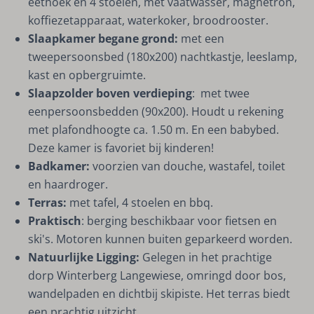
eethoek en 4 stoelen, met vaatwasser, magnetron,
koffiezetapparaat, waterkoker, broodrooster.
Slaapkamer begane grond:
met een
tweepersoonsbed (180x200) nachtkastje, leeslamp,
kast en opbergruimte.
Slaapzolder boven verdieping
: met twee
eenpersoonsbedden (90x200). Houdt u rekening
met plafondhoogte ca. 1.50 m. En een babybed.
Deze kamer is favoriet bij kinderen!
Badkamer:
voorzien van douche, wastafel, toilet
en haardroger.
Terras:
met tafel, 4 stoelen en bbq.
Praktisch
: berging beschikbaar voor fietsen en
ski's. Motoren kunnen buiten geparkeerd worden.
Natuurlijke Ligging:
Gelegen in het prachtige
dorp Winterberg Langewiese, omringd door bos,
wandelpaden en dichtbij skipiste. Het terras biedt
een prachtig uitzicht.