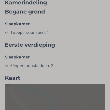
Faciliteiten
Kamerindeling
Stofzuiger
Begane grond
Vaatwasser
Schoonmaakmiddelen
Slaapkamer
Tweepersoonsbed: 1
Ligging
Eerste verdieping
Afstand tot skipiste (km): 5
Slaapkamer
Woonruimte
Eénpersoonsbedden: 2
Eethoek
TV
Kaart
Zithoek
Keuken
Koelkast (met vriesvak)