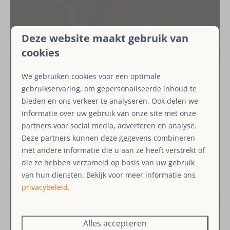
Keramische kookplaat
Magnetron
Oven
Deze website maakt gebruik van
Vaatwasser
cookies
Waterkoker
Afzuigkap
We gebruiken cookies voor een optimale
Kookgerei
gebruikservaring, om gepersonaliseerde inhoud te
Koffiefilterapparaat
bieden en ons verkeer te analyseren. Ook delen we
informatie over uw gebruik van onze site met onze
Badkamer
partners voor social media, adverteren en analyse.
Deze partners kunnen deze gegevens combineren
Douche
met andere informatie die u aan ze heeft verstrekt of
Toilet
die ze hebben verzameld op basis van uw gebruik
Föhn
van hun diensten. Bekijk voor meer informatie ons
Wastafel
privacybeleid
.
Toon kaart
Buiten
Alles accepteren
Tuin