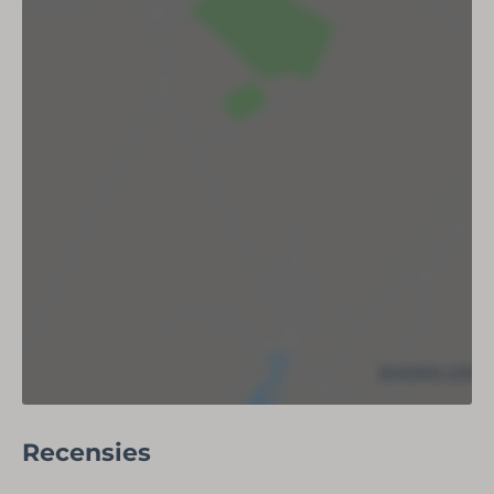
Koelkast (met vriesvak)
Keramische kookplaat
Magnetron
Oven
Waterkoker
Kookgerei
Broodrooster
Koffiemachine met pads Senseo
Koffiefilterapparaat
Badkamer
Wastafel
Toilet
Föhn
Douche
Recensies
Buiten