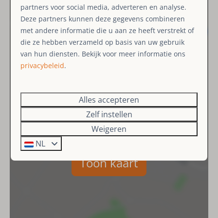
partners voor social media, adverteren en analyse.
Ligging
Deze partners kunnen deze gegevens combineren
met andere informatie die u aan ze heeft verstrekt of
Aan de bosrand
die ze hebben verzameld op basis van uw gebruik
Dichtbij skipiste (< 500 meter)
van hun diensten. Bekijk voor meer informatie ons
privacybeleid
.
Woonruimte
Slaapbank
Alles accepteren
Zithoek
Zelf instellen
Eethoek
Weigeren
Smart TV
NL
Slaapkamer
Toon kaart
Tweepersoonsbed: 1
Keuken