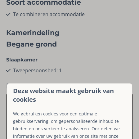
Soort accommodatie
Te combineren accommodatie
Kinderen
Kamerindeling
Kinderstoel
Begane grond
Kinder(camping)bed
Slaapkamer
Regio
Tweepersoonsbed: 1
Winterberg
Kaart
Regio Winterberg
Deze website maakt gebruik van
cookies
Faciliteiten
We gebruiken cookies voor een optimale
Droogrek
gebruikservaring, om gepersonaliseerde inhoud te
Stofzuiger
bieden en ons verkeer te analyseren. Ook delen we
Schoonmaakmiddelen
informatie over uw gebruik van onze site met onze