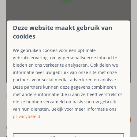
Buiten
Tuin
Deze website maakt gebruik van
Terrasmeubilair
cookies
Terras
Parkeerplaats: 1
We gebruiken cookies voor een optimale
Omheinde tuin
gebruikservaring, om gepersonaliseerde inhoud te
BBQ (houtskool)
bieden en ons verkeer te analyseren. Ook delen we
informatie over uw gebruik van onze site met onze
Entertainment
partners voor social media, adverteren en analyse.
Deze partners kunnen deze gegevens combineren
Gezelschapsspellen
met andere informatie die u aan ze heeft verstrekt of
Recensies
Playstation
die ze hebben verzameld op basis van uw gebruik
van hun diensten. Bekijk voor meer informatie ons
Veiligheid
privacybeleid
.
9,4
Rookmelder
Prachtig en goed geoutilleerd.
Alles aanwezig en goed contact met eigenaar.