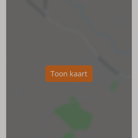
Keuken
Combimagnetron
Koelkast
Inductie kookplaat
Vaatwasser
Waterkoker
Afzuigkap
Toon kaart
Kookgerei
Koffiemachine met pads Senseo
Badkamer
Wastafel
Douche
Toilet
Föhn