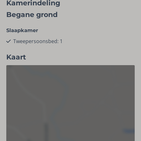
Kamerindeling
Faciliteiten
Begane grond
Droogrek
Vaatwasser
Slaapkamer
Schoonmaakmiddelen
Tweepersoonsbed: 1
Stofzuiger
Kaart
Ligging
Aan de bosrand
Dichtbij skipiste (< 500 meter)
Woonruimte
Eethoek
TV
Zithoek
Slaapbank