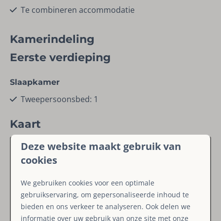
Te combineren accommodatie
Kinderen
Kamerindeling
Kinderstoel
Eerste verdieping
Kinder(camping)bed
Slaapkamer
Regio
Tweepersoonsbed: 1
Winterberg
Kaart
Regio Winterberg
Deze website maakt gebruik van
Faciliteiten
cookies
Schoonmaakmiddelen
We gebruiken cookies voor een optimale
Droogrek
gebruikservaring, om gepersonaliseerde inhoud te
Stofzuiger
bieden en ons verkeer te analyseren. Ook delen we
informatie over uw gebruik van onze site met onze