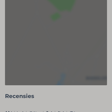
Koelkast (met vriesvak)
Keramische kookplaat
Magnetron
Oven
Waterkoker
Kookgerei
Broodrooster
Koffiemachine met pads Senseo
Koffiefilterapparaat
Badkamer
Wastafel
Toilet
Föhn
Douche
Recensies
Buiten