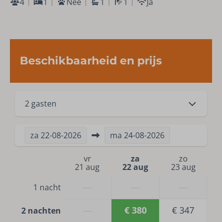
4
1
Nee
1
1
Ja
Balkon
Terrasmeubilair
Grill
Parkeerplaats: 1
Beschikbaarheid en prijs
Berging
Fietsenstalling
Motorstalling
2 gasten
Wellness
Zwembad
za
22-08-2026
ma
24-08-2026
Sauna
vr
za
zo
21 aug
22 aug
23 aug
Entertainment
—
—
—
1 nacht
Gezelschapsspellen
—
€ 380
€ 347
2 nachten
Veiligheid