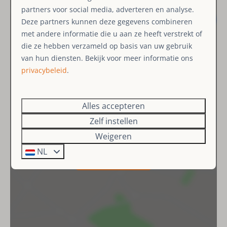
Ligging
partners voor social media, adverteren en analyse.
Aan de bosrand
Deze partners kunnen deze gegevens combineren
met andere informatie die u aan ze heeft verstrekt of
Dichtbij skipiste (< 500 meter)
die ze hebben verzameld op basis van uw gebruik
van hun diensten. Bekijk voor meer informatie ons
Woonruimte
privacybeleid
.
Slaapbank
Zithoek
Alles accepteren
Eethoek
Zelf instellen
Smart TV
Weigeren
Slaapkamer
NL
Toon kaart
Tweepersoonsbed: 1
TV
Keuken