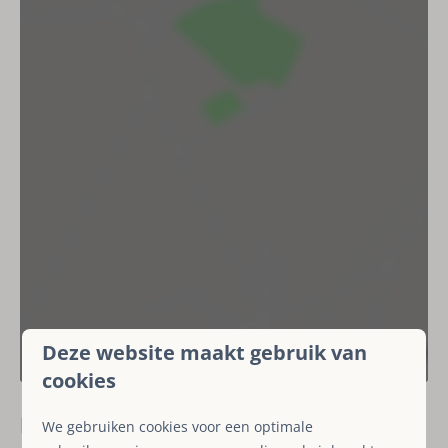
Douche
Buiten
Balkon
Tuin
Terrasmeubilair
Terras
Parkeerplaats: 2
Fietsenstalling
BBQ (houtskool)
Veiligheid
Rookmelder
Deze website maakt gebruik van
Brandblusser
cookies
Koolmonoxidemelder
Recensies
We gebruiken cookies voor een optimale