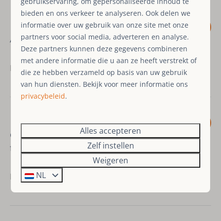
gebruikservaring, om gepersonaliseerde inhoud te
bieden en ons verkeer te analyseren. Ook delen we
informatie over uw gebruik van onze site met onze
10
partners voor social media, adverteren en analyse.
Appartement is heel schoon!
Deze partners kunnen deze gegevens combineren
met andere informatie die u aan ze heeft verstrekt of
Mei 2026 - Nur A.
die ze hebben verzameld op basis van uw gebruik
van hun diensten. Bekijk voor meer informatie ons
privacybeleid
.
8,4
Alles accepteren
Grote ruimtes, mooi uitzicht,
Zelf instellen
fijne tiin
Weigeren
NL
Maart 2026 - Mariette v.