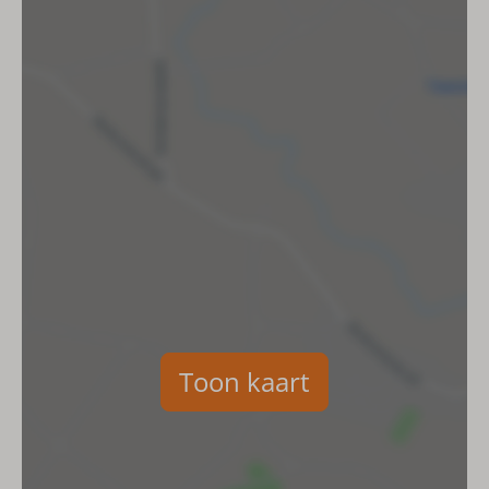
Koelkast (met vriesvak)
Keramische kookplaat
Magnetron
Oven
Vaatwasser
Waterkoker
Afzuigkap
Kookgerei
Broodrooster
Nespresso
Koffiemachine met pads Senseo
Koffiefilterapparaat
Badkamer
Toon kaart
Wastafel
Toilet
Föhn