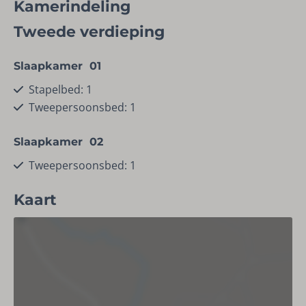
Kamerindeling
Faciliteiten
Tweede verdieping
Vaatwasser
Schoonmaakmiddelen
Slaapkamer 01
Stofzuiger
Stapelbed: 1
Tweepersoonsbed: 1
Ligging
Slaapkamer 02
Aan de bosrand
Tweepersoonsbed: 1
Woonruimte
Kaart
Smart TV
Eethoek
Zithoek
Keuken