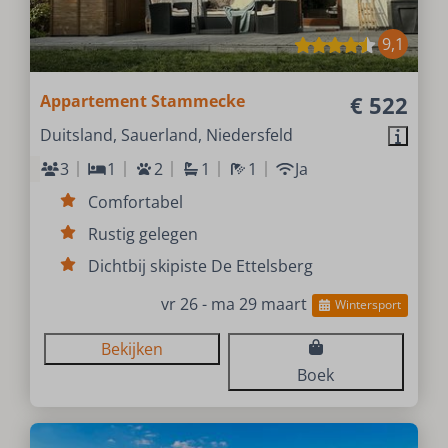
9,1
Appartement Stammecke
€ 522
Duitsland, Sauerland, Niedersfeld
3
1
2
1
1
Ja
Comfortabel
Rustig gelegen
Dichtbij skipiste De Ettelsberg
vr 26 - ma 29 maart
Wintersport
Bekijken
Boek