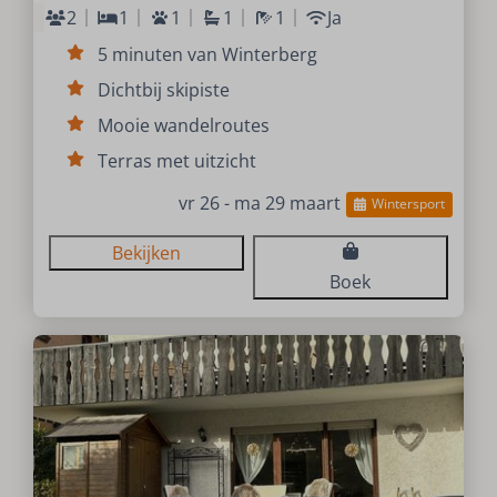
2
1
1
1
1
Ja
5 minuten van Winterberg
Dichtbij skipiste
Mooie wandelroutes
Terras met uitzicht
vr 26 - ma 29 maart
Wintersport
Bekijken
Boek