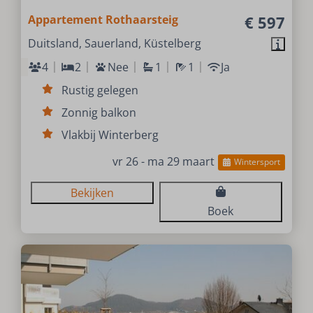
Appartement Rothaarsteig
€ 597
Duitsland, Sauerland, Küstelberg
4
2
Nee
1
1
Ja
Rustig gelegen
Zonnig balkon
Vlakbij Winterberg
vr 26 - ma 29 maart
Wintersport
Bekijken
Boek