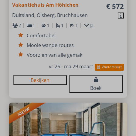
Vakantiehuis Am Höhlchen
€ 572
Duitsland, Olsberg, Bruchhausen
2
1
1
1
1
Ja
Comfortabel
Mooie wandelroutes
Voorzien van alle gemak
vr 26 - ma 29 maart
Wintersport
Bekijken
Boek
NIEUW