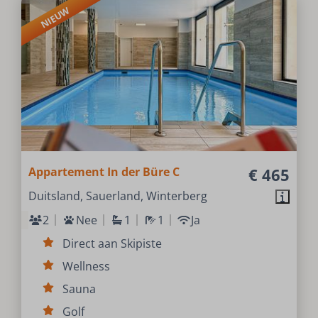
NIEUW
Appartement In der Büre C
€ 465
Duitsland, Sauerland, Winterberg
2
Nee
1
1
Ja
Direct aan Skipiste
Wellness
Sauna
Golf