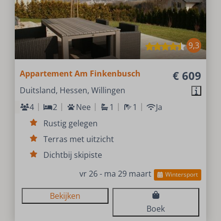
9,3
Appartement Am Finkenbusch
€ 609
Duitsland, Hessen, Willingen
4
2
Nee
1
1
Ja
Rustig gelegen
Terras met uitzicht
Dichtbij skipiste
vr 26 - ma 29 maart
Wintersport
Bekijken
Boek