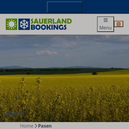
+49 29827 885 100
Menu
Pasen
Home
Pasen